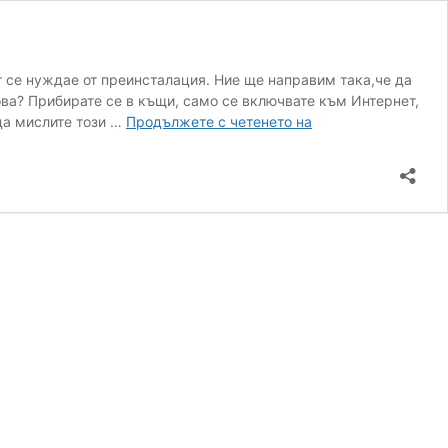
т се нуждае от преинсталация. Ние ще направим така,че да
ва? Прибирате се в къщи, само се включвате към Интернет,
ИНСТАЛИРАНЕ
да мислите този …
Продължете с четенето на
НА
WINDOWS