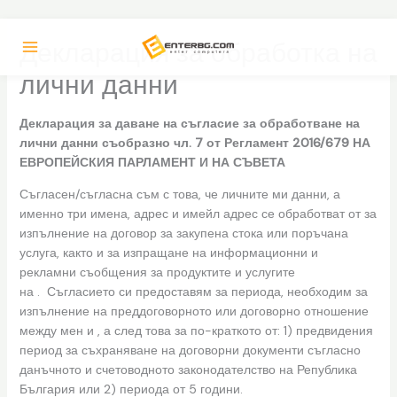
Skip
Декларация за обработка на
to
content
лични данни
Декларация за даване на съгласие за обработване на
лични данни съобразно чл. 7 от Регламент 2016/679 НА
ЕВРОПЕЙСКИЯ ПАРЛАМЕНТ И НА СЪВЕТА
Съгласен/съгласна съм с това, че личните ми данни, а
именно три имена, адрес и имейл адрес се обработват от за
изпълнение на договор за закупена стока или поръчана
услуга, както и за изпращане на информационни и
рекламни съобщения за продуктите и услугите
на . Съгласието си предоставям за периода, необходим за
изпълнение на преддоговорното или договорно отношение
между мен и , а след това за по-краткото от: 1) предвидения
период за съхраняване на договорни документи съгласно
данъчното и счетоводното законодателство на Република
България или 2) периода от 5 години.