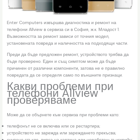
Enter Computers извършва диагностика и ремонт на
телефони Allview в сервиза си в София, ж.к. Младост 1.
Възможността за ремонт зависи от точния модел,
установената повреда и наличността на подходящи части.
Преди да бъде предложен ремонт, устройството трябва да
бъде проверено. Един и същ симптом може да бъде
причинен от различни компоненти, затова не е правилно
повредата да се определя само по външните признаци.
Какви проблеми при
телефони Allview
проверяваме
Може да се обърнете към сервиза при проблеми като:
телефонът не се включва или се рестартира;
устройството не зарежда или зареждането прекъсва;
счупено стъкло, липса на картина или неработещ тъчскрийн;