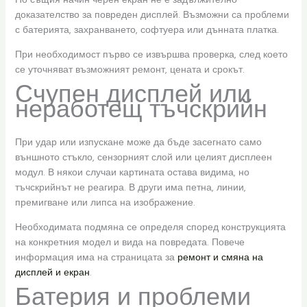
доказателство за повреден дисплей. Възможни са проблеми
с батерията, захранването, софтуера или дънната платка.
При необходимост първо се извършва проверка, след което
се уточняват възможният ремонт, цената и срокът.
Счупен дисплей или
неработещ тъчскрийн
При удар или изпускане може да бъде засегнато само
външното стъкло, сензорният слой или целият дисплеен
модул. В някои случаи картината остава видима, но
тъчскрийнът не реагира. В други има петна, линии,
премигване или липса на изображение.
Необходимата подмяна се определя според конструкцията
на конкретния модел и вида на повредата. Повече
информация има на страницата за
ремонт и смяна на
дисплей и екран
.
Батерия и проблеми