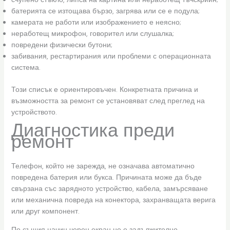
батерията се изтощава бързо, загрява или се е подула;
камерата не работи или изображението е неясно;
неработещ микрофон, говорител или слушалка;
повредени физически бутони;
забивания, рестартирания или проблеми с операционната
система.
Този списък е ориентировъчен. Конкретната причина и
възможността за ремонт се установяват след преглед на
устройството.
Диагностика преди
ремонт
Телефон, който не зарежда, не означава автоматично
повредена батерия или букса. Причината може да бъде
свързана със зарядното устройство, кабела, замърсяване
или механична повреда на конектора, захранващата верига
или друг компонент.
По същия начин черен екран не е задължително