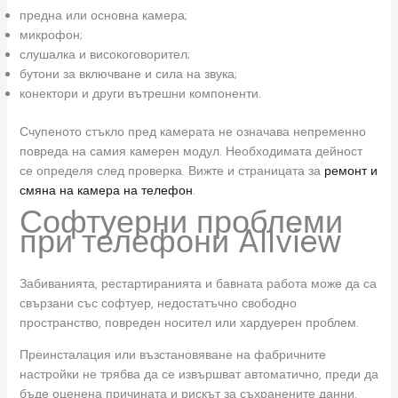
предна или основна камера;
микрофон;
слушалка и високоговорител;
бутони за включване и сила на звука;
конектори и други вътрешни компоненти.
Счупеното стъкло пред камерата не означава непременно
повреда на самия камерен модул. Необходимата дейност
се определя след проверка. Вижте и страницата за
ремонт и
смяна на камера на телефон
.
Софтуерни проблеми
при телефони Allview
Забиванията, рестартиранията и бавната работа може да са
свързани със софтуер, недостатъчно свободно
пространство, повреден носител или хардуерен проблем.
Преинсталация или възстановяване на фабричните
настройки не трябва да се извършват автоматично, преди да
бъде оценена причината и рискът за съхранените данни.