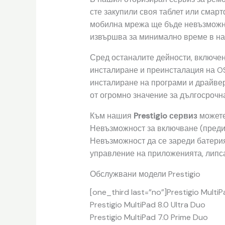
сте закупили своя таблет или смарт
мобилна мрежа ще бъде невъзможно,
извършва за минимално време в на
Сред останалите дейности, включе
инсталиране и преинсталация на OS
инсталиране на програми и драйвер
от огромно значение за дългосрочна
Към нашия
Prestigio сервиз
можете
Невъзможност за включване (преди
Невъзможност да се зареди батерия
управление на приложенията, липса
Обслужвани модели Prestigio
[one_third last=”no”]Prestigio Multi
Prestigio MultiPad 8.0 Ultra Duo
Prestigio MultiPad 7.0 Prime Duo