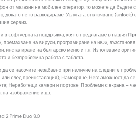
фон от магазин на мобилен оператор, то можете да бъдете с
 докато не го разкодираме. Услугата отключване (unlock) 
шия сервиз.
ни в софтуерната поддръжка, която предлагаме в нашия
Пр
, премахване на вируси, програмиране на BIOS, възстановя
и, инсталиране на българско меню и т.н. Използваме оригин
та и безпроблемна работа с таблета.
 да се насочите незабавно при наличие на следните пробле
 или след преинсталация); Намокряне; Невъзможност да се
та; Неработещи камери и портове; Проблеми с екрана – ча
 на изображение и др.
Pad 2 Prime Duo 8.0