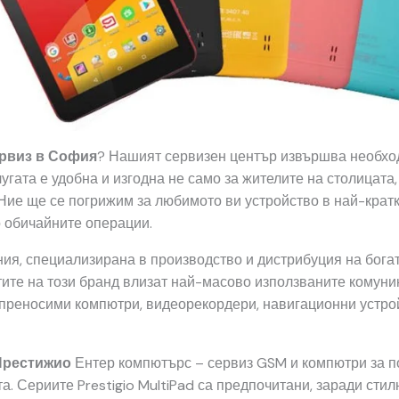
рвиз в София
? Нашият сервизен център извършва необхо
угата е удобна и изгодна не само за жителите на столицата,
Ние ще се погрижим за любимото ви устройство в най-кратки
 обичайните операции.
ия, специализирана в производство и дистрибуция на богат
тите на този бранд влизат най-масово използваните комун
 преносими компютри, видеорекордери, навигационни устрой
Престижио
Ентер компютърс – сервиз GSM и компютри за 
а. Сериите Prestigio MultiPad са предпочитани, заради сти