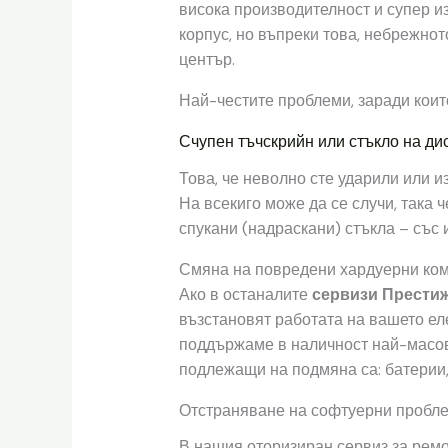
висока производителност и супер и
корпус, но въпреки това, небрежно
център.
Най-честите проблеми, заради които
Счупен тъчскрийн или стъкло на ди
Това, че неволно сте ударили или и
На всекиго може да се случи, така
спукани (надраскани) стъкла – със 
Смяна на повредени хардуерни ко
Ако в останалите
сервизи Прести
възстановят работата на вашето еле
поддържаме в наличност най-масово
подлежащи на подмяна са: батерии, 
Отстраняване на софтуерни пробл
В нашия оторизиран сервиз за ремон