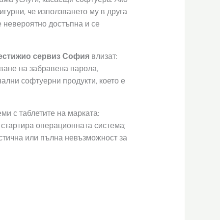
игурни, че използването му в друга
е невероятно достъпна и се
естижио сервиз София
влизат:
ване на забравена парола,
ални софтуерни продукти, което е
ми с таблетите на марката:
 стартира операционната система;
стична или пълна невъзможност за