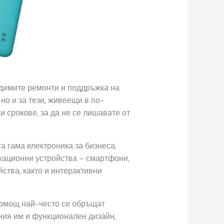
димите ремонти и поддръжка на
 но и за тези, живеещи в по-
 срокове, за да не се лишавате от
а гама електроника за бизнеса,
икационни устройства – смартфони,
ства, както и интерактивни
помощ най-често се обръщат
лния им и функционален дизайн,