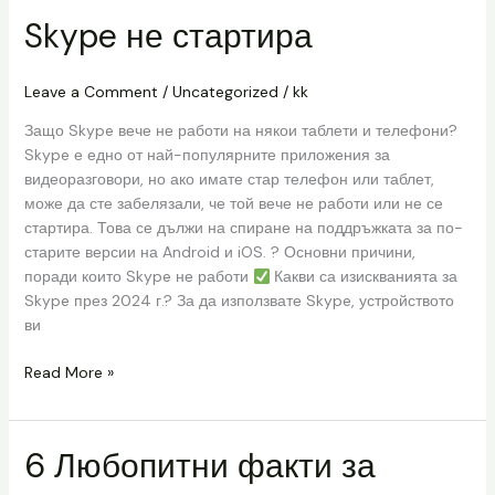
Skype не стартира
Skype
не
стартира
Leave a Comment
/
Uncategorized
/
kk
Защо Skype вече не работи на някои таблети и телефони?
Skype е едно от най-популярните приложения за
видеоразговори, но ако имате стар телефон или таблет,
може да сте забелязали, че той вече не работи или не се
стартира. Това се дължи на спиране на поддръжката за по-
старите версии на Android и iOS. ? Основни причини,
поради които Skype не работи
Какви са изискванията за
Skype през 2024 г.? За да използвате Skype, устройството
ви
Read More »
6 Любопитни факти за
6
Любопитни