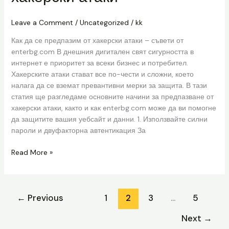
предпазим
от
Leave a Comment
/
Uncategorized
/
kk
хакерски
атаки
Как да се предпазим от хакерски атаки – съвети от
enterbg.com В днешния дигитален свят сигурността в
интернет е приоритет за всеки бизнес и потребител.
Хакерските атаки стават все по-чести и сложни, което
налага да се вземат превантивни мерки за защита. В тази
статия ще разгледаме основните начини за предпазване от
хакерски атаки, както и как enterbg.com може да ви помогне
да защитите вашия уебсайт и данни. 1. Използвайте силни
пароли и двуфакторна автентикация За
Read More »
←
Previous
1
2
3
…
5
Next
→