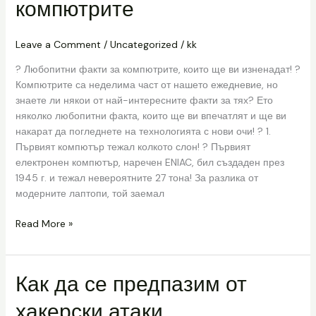
компютрите
факти
за
компютрите
Leave a Comment
/
Uncategorized
/
kk
? Любопитни факти за компютрите, които ще ви изненадат! ?
Компютрите са неделима част от нашето ежедневие, но
знаете ли някои от най-интересните факти за тях? Ето
няколко любопитни факта, които ще ви впечатлят и ще ви
накарат да погледнете на технологията с нови очи! ? 1.
Първият компютър тежал колкото слон! ? Първият
електронен компютър, наречен ENIAC, бил създаден през
1945 г. и тежал невероятните 27 тона! За разлика от
модерните лаптопи, той заемал
Read More »
Как да се предпазим от
Как
да
хакерски атаки
се