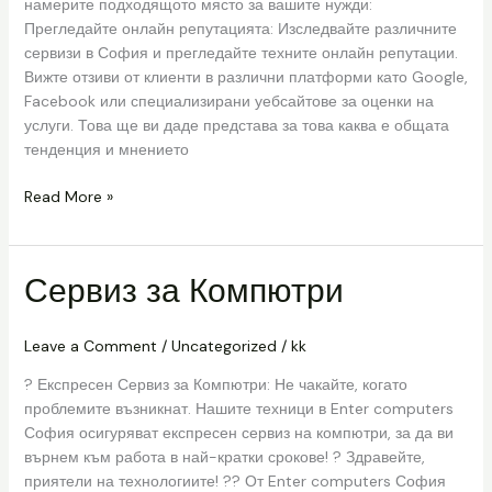
намерите подходящото място за вашите нужди:
Прегледайте онлайн репутацията: Изследвайте различните
сервизи в София и прегледайте техните онлайн репутации.
Вижте отзиви от клиенти в различни платформи като Google,
Facebook или специализирани уебсайтове за оценки на
услуги. Това ще ви даде представа за това каква е общата
тенденция и мнението
Read More »
Сервиз за Компютри
Сервиз
за
Компютри
Leave a Comment
/
Uncategorized
/
kk
? Експресен Сервиз за Компютри: Не чакайте, когато
проблемите възникнат. Нашите техници в Enter computers
София осигуряват експресен сервиз на компютри, за да ви
върнем към работа в най-кратки срокове! ? Здравейте,
приятели на технологиите! ?? От Enter computers София