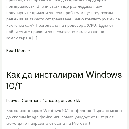
причини, от спиране на тока до сериозни хардуерни
неизправности. В тази статия ще разгледаме най-
популярните причини за този проблем и ще предложим
решения за тяхното отстраняване. Защо компютърът ми се
изключва сам? Прегряване на процесора (CPU) Една от
най-честите причини за неочаквано изключване на
компютъра е […]
Read More »
Как да инсталирам Windows
Как
да
10/11
инсталирам
Windows
10/11
Leave a Comment
/
Uncategorized
/
kk
Как да инсталирам Windows 10/11 от флашка Първа стъпка е
да свалим image файла или самия уиндоус от интернет
може да го направите от сайта на Microsoft