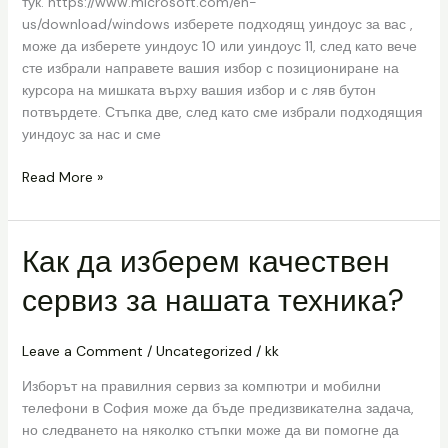
тук. https://www.microsoft.com/en-
us/download/windows изберете подходящ уиндоус за вас ,
може да изберете уиндоус 10 или уиндоус 11, след като вече
сте избрали направете вашия избор с позициониране на
курсора на мишката върху вашия избор и с ляв бутон
потвърдете. Стъпка две, след като сме избрали подходящия
уиндоус за нас и сме
Read More »
Как да изберем качествен
Как
да
сервиз за нашата техника?
изберем
качествен
сервиз
Leave a Comment
/
Uncategorized
/
kk
за
нашата
Изборът на правилния сервиз за компютри и мобилни
техника?
телефони в София може да бъде предизвикателна задача,
но следването на няколко стъпки може да ви помогне да